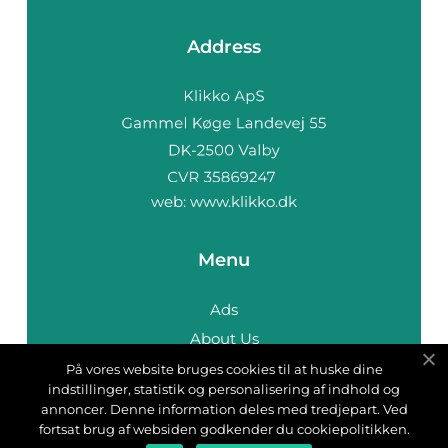
Address
web:
www.klikko.dk
Menu
Ads
About Us
Cookies
På vores website bruges cookies til at huske dine
indstillinger, statistik og personalisering af indhold og
Contact
annoncer. Denne information deles med tredjepart. Ved
Sitemap
fortsat brug af websiden godkender du cookiepolitikken.